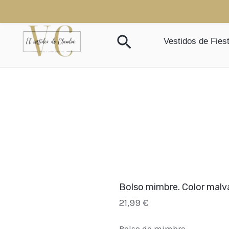
Ir
al
Buscar
contenido
Vestidos de Fies
Bolso mimbre. Color malv
21,99
€
Bolso de mimbre.