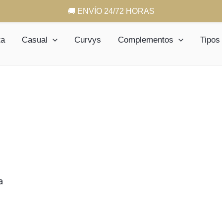
🚚 ENVÍO 24/72 HORAS
ta
Casual
Curvys
Complementos
Tipos
a