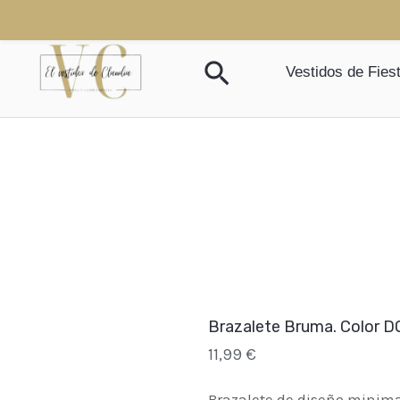
Ir
al
Buscar
contenido
Vestidos de Fies
Brazalete Bruma. Color 
11,99
€
Brazalete de diseño minim