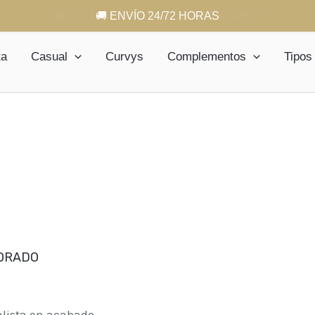
🚚 ENVÍO 24/72 HORAS
ta
Casual
Curvys
Complementos
Tipos
DORADO
alista en acabado