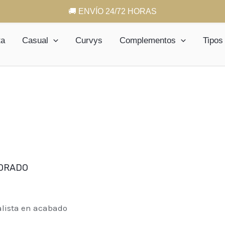
🚚 ENVÍO 24/72 HORAS
ta
Casual
Curvys
Complementos
Tipos
DORADO
alista en acabado