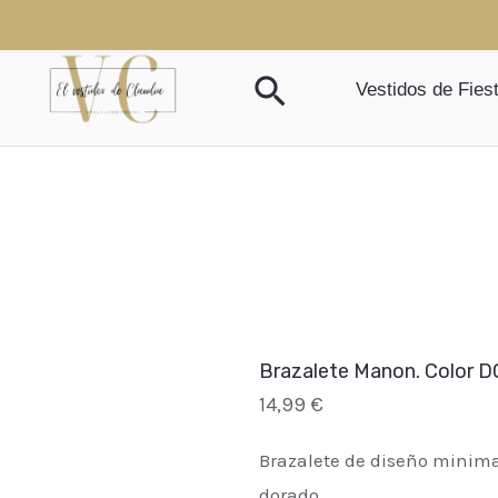
Ir
al
Buscar
contenido
Vestidos de Fies
Brazalete Manon. Color 
14,99
€
Brazalete de diseño minim
dorado.