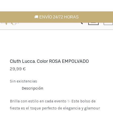
Ir
MA
🚚 ENVÍO 24/72 HORAS
Buscar
al
ME
contenido
Cluth Lucca. Color ROSA EMPOLVADO
29,99
€
Sin existencias
Descripción
Brilla con estilo en cada evento ✨ Este bolso de
fiesta es el toque perfecto de elegancia y glamour