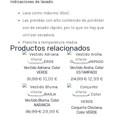
Indicaciones de lavado.
Lava como máximo 30ºC.
Las prendas con alto contenido de poliéster
son de secado rápido, por lo que no hay que
utilizar secadora.
Plancha a temperatura media.
Productos relacionados
El
El
El
El
¡Oferta!
¡Oferta!
¡Oferta!
¡Oferta!
precio
precio
precio
precio
Vestido Adriana. Color
Vestido Aroha. Color
original
actual
original
actual
VERDE
ESTAMPADO
31,99
€
10,00
€
24,99
€
12,99
€
era:
es:
era:
es:
El
El
El
El
31,99 €.
10,00 €.
24,99 €.
12,99 
¡Oferta!
¡Oferta!
¡Oferta!
¡Oferta!
precio
precio
precio
precio
Vestido Bluma. Color
original
actual
original
actual
NARANJA
Conjunto Chiclana.
36,99
€
29,99
€
era:
es:
Color VERDE
era:
es: