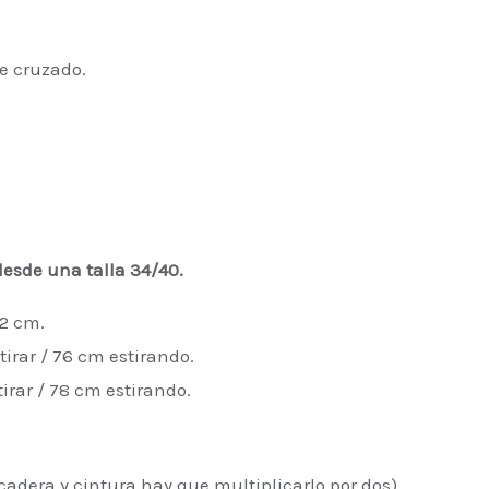
producto
e cruzado.
esde una talla 34/40.
2 cm.
tirar / 76 cm estirando.
irar / 78 cm estirando.
adera y cintura hay que multiplicarlo por dos)