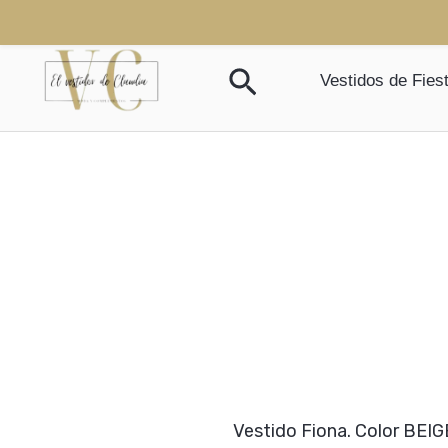
Ir
¡Oferta!
¡Oferta!
al
Buscar
contenido
Vestidos de Fies
Vestido Fiona. Color BEIG