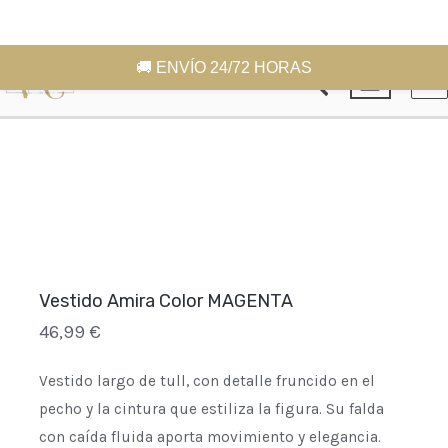
Ir
El
Este
El
MA
🚚 ENVÍO 24/72 HORAS
Buscar
¡Oferta!
¡Oferta!
al
producto
ME
precio
precio
contenido
tiene
original
actual
múltiples
era:
es:
variantes.
46,99 €.
37,99 €.
Las
opciones
se
pueden
Vestido Amira Color MAGENTA
elegir
46,99
€
en
la
Vestido largo de tull, con detalle fruncido en el
página
pecho y la cintura que estiliza la figura. Su falda
de
con caída fluida aporta movimiento y elegancia.